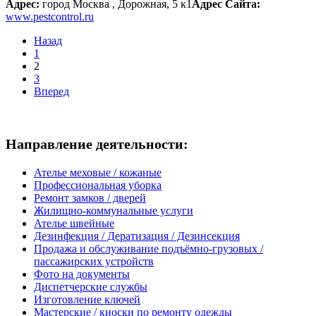
Адрес:
город Москва , Дорожная, 5 к1
Адрес Сайта:
www.pestcontrol.ru
Назад
1
2
3
Вперед
Направление деятельности:
Ателье меховые / кожаные
Профессиональная уборка
Ремонт замков / дверей
Жилищно-коммунальные услуги
Ателье швейные
Дезинфекция / Дератизация / Дезинсекция
Продажа и обслуживание подъёмно-грузовых /
пассажирских устройств
Фото на документы
Диспетчерские службы
Изготовление ключей
Мастерские / киоски по ремонту одежды