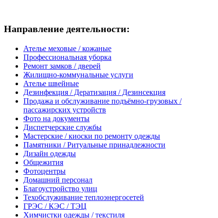
Направление деятельности:
Ателье меховые / кожаные
Профессиональная уборка
Ремонт замков / дверей
Жилищно-коммунальные услуги
Ателье швейные
Дезинфекция / Дератизация / Дезинсекция
Продажа и обслуживание подъёмно-грузовых /
пассажирских устройств
Фото на документы
Диспетчерские службы
Мастерские / киоски по ремонту одежды
Памятники / Ритуальные принадлежности
Дизайн одежды
Общежития
Фотоцентры
Домашний персонал
Благоустройство улиц
Техобслуживание теплоэнергосетей
ГРЭС / КЭС / ТЭЦ
Химчистки одежды / текстиля