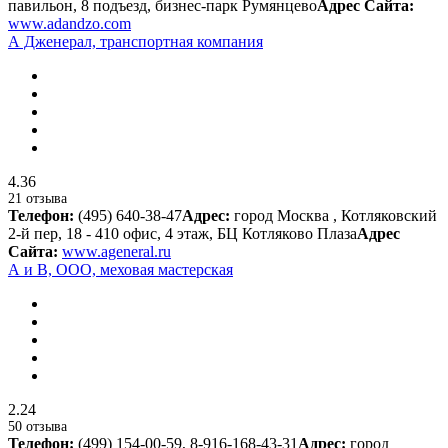
павильон, 8 подъезд, бизнес-парк Румянцево
Адрес Сайта:
www.adandzo.com
А Дженерал, транспортная компания
4.36
21 отзыва
Телефон:
(495) 640-38-47
Адрес:
город Москва , Котляковский
2-й пер, 18 - 410 офис, 4 этаж, БЦ Котляково Плаза
Адрес
Сайта:
www.ageneral.ru
А и В, ООО, меховая мастерская
2.24
50 отзыва
Телефон:
(499) 154-00-59, 8-916-168-43-31
Адрес:
город