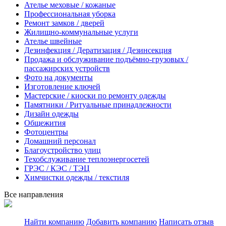
Ателье меховые / кожаные
Профессиональная уборка
Ремонт замков / дверей
Жилищно-коммунальные услуги
Ателье швейные
Дезинфекция / Дератизация / Дезинсекция
Продажа и обслуживание подъёмно-грузовых /
пассажирских устройств
Фото на документы
Изготовление ключей
Мастерские / киоски по ремонту одежды
Памятники / Ритуальные принадлежности
Дизайн одежды
Общежития
Фотоцентры
Домашний персонал
Благоустройство улиц
Техобслуживание теплоэнергосетей
ГРЭС / КЭС / ТЭЦ
Химчистки одежды / текстиля
Все направления
Найти компанию
Добавить компанию
Написать отзыв