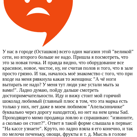
У нас в городе (Осташков) всего один магазин этой "великой"
сети, но второго больше не надо. Пришла я посмотреть, что
это за новая точка. И правда видно, что оборудование все
красивое, новое, чистое, ну, не считая полов и того, что в зале
просто грязно. И так, началось моё знакомство с того, что при
входе на меня рявкнула какая то женщина: "А чё ноги
вытирать не надо? У меня тут люди уже устали мыть за
вами!". Ладно думаю, пойду дальше смотреть
достопримечательности. Иду и вижу стоит мой горячий
шоколад любимый (главный плюс в том, что эта марка есть
только у них, нет даже в моем любимом "Апельсиньчике"
буквально через дорогу находится), но нет на нем цены Sad.
Проходящего мимо продавца ловлю и спрашиваю: "извините,
а сколько он стоит?". Ответ в такой форме слышала в первые:
"На кассе узнаете". Круто, но ладно взяла я его конечно, и так
по мелочи печеньку, овощи, фрукты и т. д. Мысль в голове