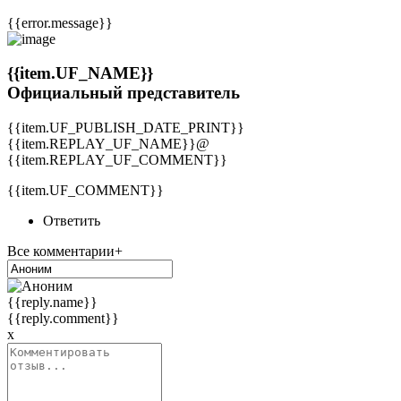
{{error.message}}
{{item.UF_NAME}}
Официальный представитель
{{item.UF_PUBLISH_DATE_PRINT}}
{{item.REPLAY_UF_NAME}}@
{{item.REPLAY_UF_COMMENT}}
{{item.UF_COMMENT}}
Ответить
Все комментарии+
{{reply.name}}
{{reply.comment}}
x