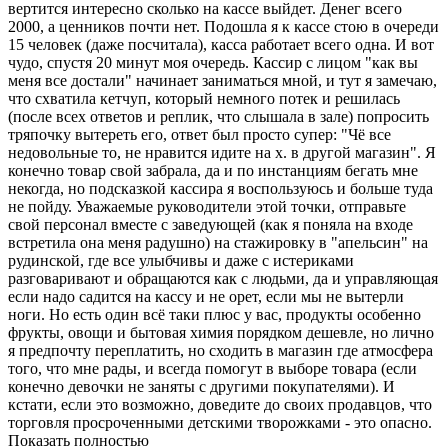
вертится интересно сколько на кассе выйдет. Денег всего
2000, а ценников почти нет. Подошла я к кассе стою в очереди
15 человек (даже посчитала), касса работает всего одна. И вот
чудо, спустя 20 минут моя очередь. Кассир с лицом "как вы
меня все достали" начинает заниматься мной, и тут я замечаю,
что схватила кетчуп, который немного потек и решилась
(после всех ответов и реплик, что слышала в зале) попросить
тряпочку вытереть его, ответ был просто супер: "Чё все
недовольные то, не нравится идите на х. в другой магазин". Я
конечно товар свой забрала, да и по инстанциям бегать мне
некогда, но подсказкой кассира я воспользуюсь и больше туда
не пойду. Уважаемые руководители этой точки, отправьте
свой персонал вместе с заведующей (как я поняла на входе
встретила она меня радушно) на стажировку в "апельсин" на
рудинской, где все улыбчивы и даже с истериками
разговаривают и обращаются как с людьми, да и управляющая
если надо садится на кассу и не орет, если мы не вытерли
ноги. Но есть один всё таки плюс у вас, продукты особенно
фрукты, овощи и бытовая химия порядком дешевле, но лично
я предпочту переплатить, но сходить в магазин где атмосфера
того, что мне рады, и всегда помогут в выборе товара (если
конечно девочки не заняты с другими покупателями). И
кстати, если это возможно, доведите до своих продавцов, что
торговля просроченными детскими творожками - это опасно.
Показать полностью