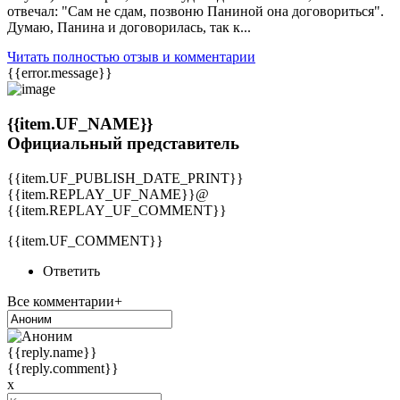
отвечал: "Сам не сдам, позвоню Паниной она договориться".
Думаю, Панина и договорилась, так к...
Читать полностью отзыв и комментарии
{{error.message}}
{{item.UF_NAME}}
Официальный представитель
{{item.UF_PUBLISH_DATE_PRINT}}
{{item.REPLAY_UF_NAME}}@
{{item.REPLAY_UF_COMMENT}}
{{item.UF_COMMENT}}
Ответить
Все комментарии+
{{reply.name}}
{{reply.comment}}
x