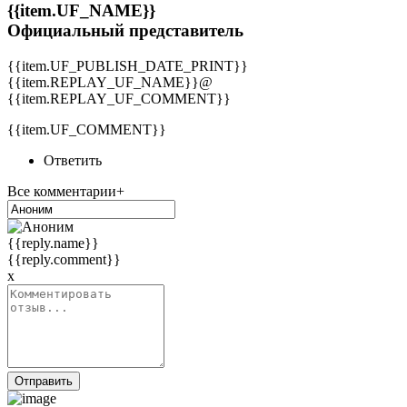
{{item.UF_NAME}}
Официальный представитель
{{item.UF_PUBLISH_DATE_PRINT}}
{{item.REPLAY_UF_NAME}}@
{{item.REPLAY_UF_COMMENT}}
{{item.UF_COMMENT}}
Ответить
Все комментарии+
{{reply.name}}
{{reply.comment}}
x
Отправить