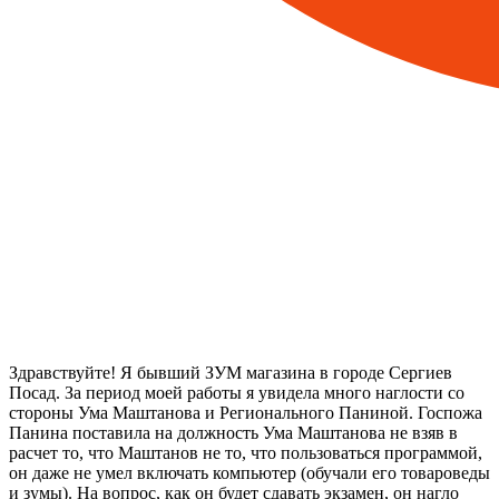
Здравствуйте! Я бывший ЗУМ магазина в городе Сергиев
Посад. За период моей работы я увидела много наглости со
стороны Ума Маштанова и Регионального Паниной. Госпожа
Панина поставила на должность Ума Маштанова не взяв в
расчет то, что Маштанов не то, что пользоваться программой,
он даже не умел включать компьютер (обучали его товароведы
и зумы). На вопрос, как он будет сдавать экзамен, он нагло