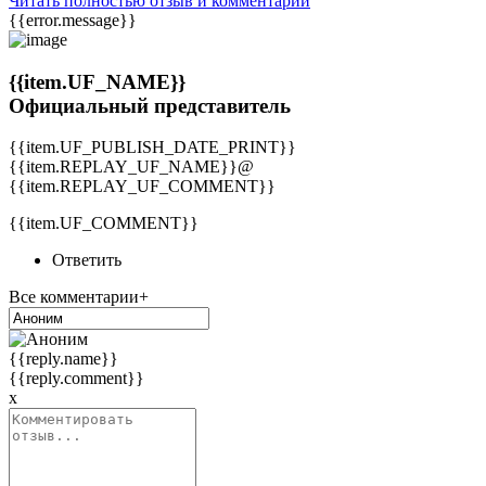
Читать полностью отзыв и комментарии
{{error.message}}
{{item.UF_NAME}}
Официальный представитель
{{item.UF_PUBLISH_DATE_PRINT}}
{{item.REPLAY_UF_NAME}}@
{{item.REPLAY_UF_COMMENT}}
{{item.UF_COMMENT}}
Ответить
Все комментарии+
{{reply.name}}
{{reply.comment}}
x