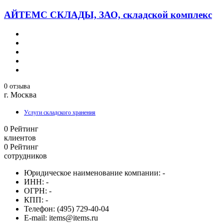
АЙТЕМС СКЛАДЫ, ЗАО, складской комплекс
0 отзыва
г. Москва
Услуги складского хранения
0
Рейтинг
клиентов
0
Рейтинг
сотрудников
Юридическое наименование компании:
-
ИНН:
-
ОГРН:
-
КПП:
-
Телефон:
(495) 729-40-04
E-mail:
items@items.ru