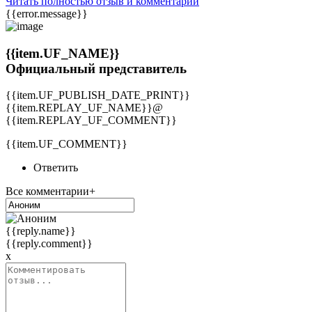
Читать полностью отзыв и комментарии
{{error.message}}
{{item.UF_NAME}}
Официальный представитель
{{item.UF_PUBLISH_DATE_PRINT}}
{{item.REPLAY_UF_NAME}}@
{{item.REPLAY_UF_COMMENT}}
{{item.UF_COMMENT}}
Ответить
Все комментарии+
{{reply.name}}
{{reply.comment}}
x