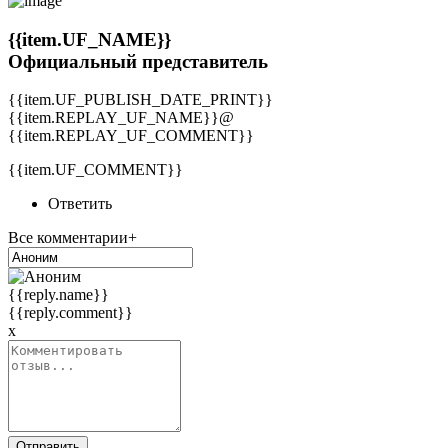
{{item.UF_NAME}}
Официальный представитель
{{item.UF_PUBLISH_DATE_PRINT}}
{{item.REPLAY_UF_NAME}}@
{{item.REPLAY_UF_COMMENT}}
{{item.UF_COMMENT}}
Ответить
Все комментарии+
{{reply.name}}
{{reply.comment}}
x
Отправить