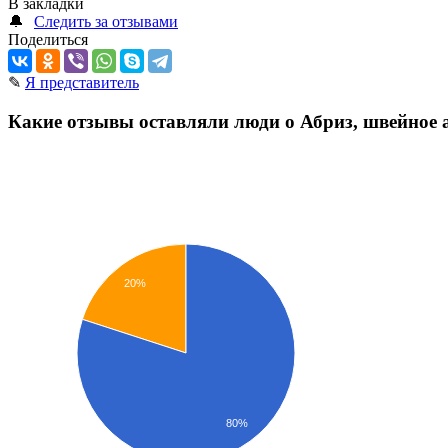
В закладки
🔔
Следить за отзывами
Поделиться
✎
Я представитель
Какие отзывы оставляли люди о Абриз, швейное 
20%
80%