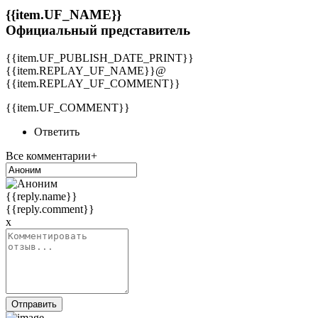
{{item.UF_NAME}}
Официальный представитель
{{item.UF_PUBLISH_DATE_PRINT}}
{{item.REPLAY_UF_NAME}}@
{{item.REPLAY_UF_COMMENT}}
{{item.UF_COMMENT}}
Ответить
Все комментарии+
{{reply.name}}
{{reply.comment}}
x
Отправить