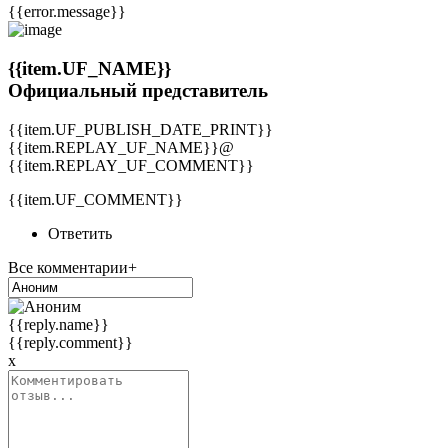
{{error.message}}
{{item.UF_NAME}}
Официальный представитель
{{item.UF_PUBLISH_DATE_PRINT}}
{{item.REPLAY_UF_NAME}}@
{{item.REPLAY_UF_COMMENT}}
{{item.UF_COMMENT}}
Ответить
Все комментарии+
{{reply.name}}
{{reply.comment}}
x