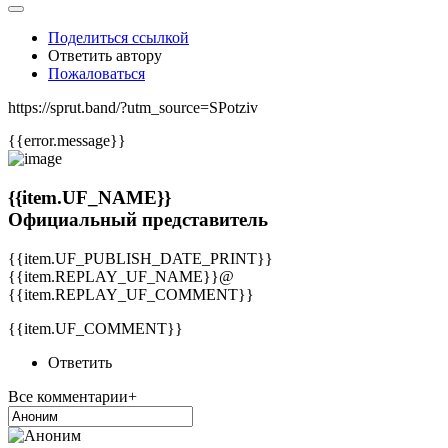
Поделиться ссылкой
Ответить автору
Пожаловаться
https://sprut.band/?utm_source=SPotziv
{{error.message}}
{{item.UF_NAME}}
Официальный представитель
{{item.UF_PUBLISH_DATE_PRINT}}
{{item.REPLAY_UF_NAME}}@
{{item.REPLAY_UF_COMMENT}}
{{item.UF_COMMENT}}
Ответить
Все комментарии+