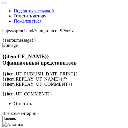
Поделиться ссылкой
Ответить автору
Пожаловаться
https://sprut.band/?utm_source=SPotziv
{{error.message}}
{{item.UF_NAME}}
Официальный представитель
{{item.UF_PUBLISH_DATE_PRINT}}
{{item.REPLAY_UF_NAME}}@
{{item.REPLAY_UF_COMMENT}}
{{item.UF_COMMENT}}
Ответить
Все комментарии+