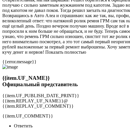
получаю с сильно заметным жужжанием под капотом. Задаю вопро
под капотом не давал покоя. Тогда решил заехать на диагностику
Возвращаюсь в Авто Алеа и спрашиваю: как же так, вы, профи
великолепный ответ: что натяжной ролик ремня ГРМ сам так н
ещё целый день. Поздно вечером получаю машину. Вроде всё в п
попросили к ним больше не обращаться, и не буду. Теперь само
узнаю, что ремень ГРМ сильно изношен, свистит тот же ролик н
него внимательно посмотрел, а это тот самый первый неориги
рублей выложенные за первый ремонт выброшены. Хочу замет
кучу денег и нервов! Показать полностью
{{error.message}}
{{item.UF_NAME}}
Официальный представитель
{{item.UF_PUBLISH_DATE_PRINT}}
{{item.REPLAY_UF_NAME}}@
{{item.REPLAY_UF_COMMENT}}
{{item.UF_COMMENT}}
Ответить