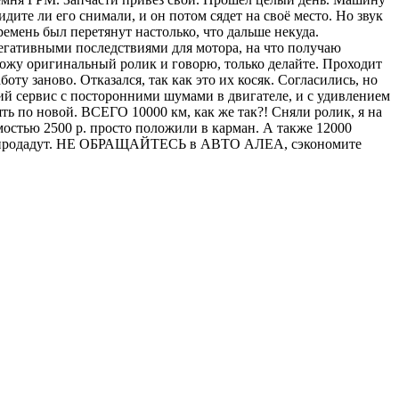
ите ли его снимали, и он потом сядет на своё место. Но звук
 ремень был перетянут настолько, что дальше некуда.
егативными последствиями для мотора, на что получаю
вожу оригинальный ролик и говорю, только делайте. Проходит
у заново. Отказался, так как это их косяк. Согласились, но
кий сервис с посторонними шумами в двигателе, и с удивлением
ть по новой. ВСЕГО 10000 км, как же так?! Сняли ролик, я на
остью 2500 р. просто положили в карман. А также 12000
о не продадут. НЕ ОБРАЩАЙТЕСЬ в АВТО АЛЕА, сэкономите