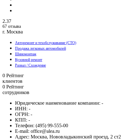
2.37
67 отзыва
г. Москва
Авторемонт и техобслуживание (СТО)
Продажа легковых автомобилей
Шиномонтаж
Кузовной ремонт
Развал / Схождение
0
Рейтинг
клиентов
0
Рейтинг
сотрудников
Юридическое наименование компании:
-
ИНН:
-
ОГРН:
-
КПП:
-
Телефон:
(495) 99-555-00
E-mail:
office@alea.ru
Адрес:
Москва, Нововладыкинский проезд, 2 ст2