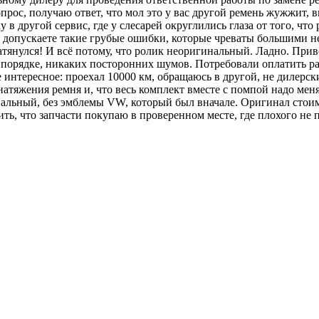
с, получаю ответ, что мол это у вас другой ремень жужжит, вид
 в другой сервис, где у слесарей округлились глаза от того, что
, допускаете такие грубые ошибки, которые чреваты большими н
атянулся! И всё потому, что ролик неоригинальный. Ладно. При
орядке, никаких посторонних шумов. Потребовали оплатить работ
е интересное: проехал 10000 км, обращаюсь в другой, не дилерс
атяжения ремня и, что весь комплект вместе с помпой надо меня
нальный, без эмблемы VW, который был вначале. Оригинал стоим
ить, что запчасти покупаю в проверенном месте, где плохог