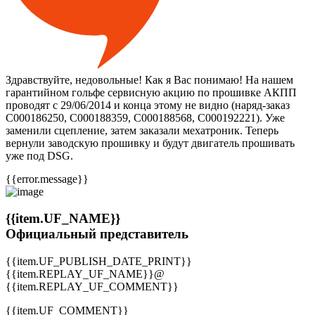
Здравствуйте, недовольные! Как я Вас понимаю! На нашем
гарантийном гольфе сервисную акцию по прошивке АКПП
проводят с 29/06/2014 и конца этому не видно (наряд-заказ
С000186250, С000188359, С000188568, С000192221). Уже
заменили сцепление, затем заказали мехатроник. Теперь
вернули заводскую прошивку и будут двигатель прошивать
уже под DSG.
{{error.message}}
{{item.UF_NAME}}
Официальный представитель
{{item.UF_PUBLISH_DATE_PRINT}}
{{item.REPLAY_UF_NAME}}@
{{item.REPLAY_UF_COMMENT}}
{{item.UF_COMMENT}}