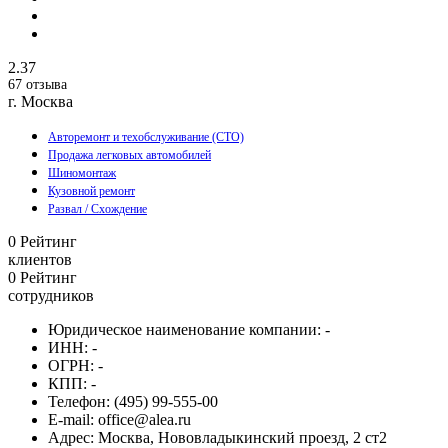
2.37
67 отзыва
г. Москва
Авторемонт и техобслуживание (СТО)
Продажа легковых автомобилей
Шиномонтаж
Кузовной ремонт
Развал / Схождение
0
Рейтинг
клиентов
0
Рейтинг
сотрудников
Юридическое наименование компании:
-
ИНН:
-
ОГРН:
-
КПП:
-
Телефон:
(495) 99-555-00
E-mail:
office@alea.ru
Адрес:
Москва, Нововладыкинский проезд, 2 ст2