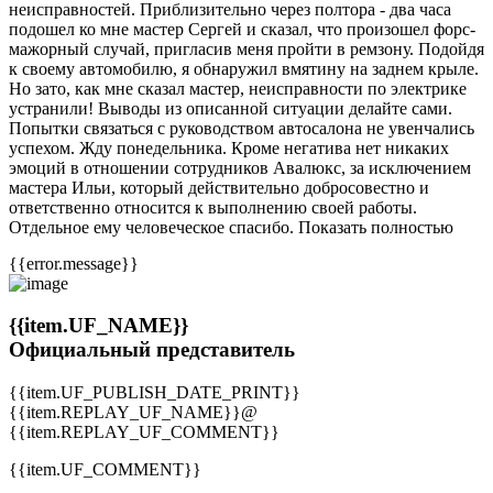
неисправностей. Приблизительно через полтора - два часа
подошел ко мне мастер Сергей и сказал, что произошел форс-
мажорный случай, пригласив меня пройти в ремзону. Подойдя
к своему автомобилю, я обнаружил вмятину на заднем крыле.
Но зато, как мне сказал мастер, неисправности по электрике
устранили! Выводы из описанной ситуации делайте сами.
Попытки связаться с руководством автосалона не увенчались
успехом. Жду понедельника. Кроме негатива нет никаких
эмоций в отношении сотрудников Авалюкс, за исключением
мастера Ильи, который действительно добросовестно и
ответственно относится к выполнению своей работы.
Отдельное ему человеческое спасибо. Показать полностью
{{error.message}}
{{item.UF_NAME}}
Официальный представитель
{{item.UF_PUBLISH_DATE_PRINT}}
{{item.REPLAY_UF_NAME}}@
{{item.REPLAY_UF_COMMENT}}
{{item.UF_COMMENT}}