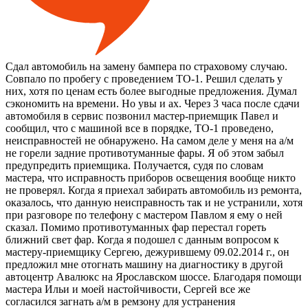
Сдал автомобиль на замену бампера по страховому случаю.
Совпало по пробегу с проведением ТО-1. Решил сделать у
них, хотя по ценам есть более выгодные предложения. Думал
сэкономить на времени. Но увы и ах. Через 3 часа после сдачи
автомобиля в сервис позвонил мастер-приемщик Павел и
сообщил, что с машиной все в порядке, ТО-1 проведено,
неисправностей не обнаружено. На самом деле у меня на а/м
не горели задние противотуманные фары. Я об этом забыл
предупредить приемщика. Получается, судя по словам
мастера, что исправность приборов освещения вообще никто
не проверял. Когда я приехал забирать автомобиль из ремонта,
оказалось, что данную неисправность так и не устранили, хотя
при разговоре по телефону с мастером Павлом я ему о ней
сказал. Помимо противотуманных фар перестал гореть
ближний свет фар. Когда я подошел с данным вопросом к
мастеру-приемщику Сергею, дежурившему 09.02.2014 г., он
предложил мне отогнать машину на диагностику в другой
автоцентр Авалюкс на Ярославском шоссе. Благодаря помощи
мастера Ильи и моей настойчивости, Сергей все же
согласился загнать а/м в ремзону для устранения