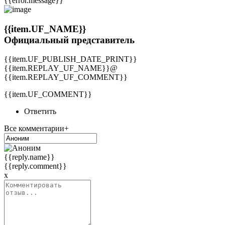
{{error.message}}
{{item.UF_NAME}}
Официальный представитель
{{item.UF_PUBLISH_DATE_PRINT}}
{{item.REPLAY_UF_NAME}}@
{{item.REPLAY_UF_COMMENT}}
{{item.UF_COMMENT}}
Ответить
Все комментарии+
{{reply.name}}
{{reply.comment}}
x